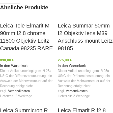
Ähnliche Produkte
Leica Tele Elmarit M
Leica Summar 50mm
90mm f2.8 chrome
f2 Objektiv lens M39
11800 Objektiv Leitz
Anschluss mount Leitz
Canada 98235 RARE
98185
890,00
€
275,00
€
In den Warenkorb
In den Warenkorb
Dieser Artikel unterliegt gem. § 25a
Dieser Artikel unterliegt gem. § 25a
UStG der Differenzbesteuerung, ein
UStG der Differenzbesteuerung, ein
Ausweis der Mehrwertsteuer auf der
Ausweis der Mehrwertsteuer auf der
Rechnung erfolgt nicht.
Rechnung erfolgt nicht.
zzgl.
Versandkosten
zzgl.
Versandkosten
Lieferzeit:
2 Werktage
Lieferzeit:
2 Werktage
Leica Summicron R
Leica Elmarit R f2.8