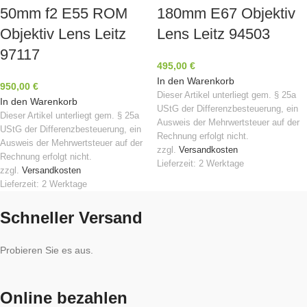
50mm f2 E55 ROM
180mm E67 Objektiv
Objektiv Lens Leitz
Lens Leitz 94503
97117
495,00
€
In den Warenkorb
950,00
€
Dieser Artikel unterliegt gem. § 25a
In den Warenkorb
UStG der Differenzbesteuerung, ein
Dieser Artikel unterliegt gem. § 25a
Ausweis der Mehrwertsteuer auf der
UStG der Differenzbesteuerung, ein
Rechnung erfolgt nicht.
Ausweis der Mehrwertsteuer auf der
zzgl.
Versandkosten
Rechnung erfolgt nicht.
Lieferzeit:
2 Werktage
zzgl.
Versandkosten
Lieferzeit:
2 Werktage
Schneller Versand
Probieren Sie es aus.
Online bezahlen