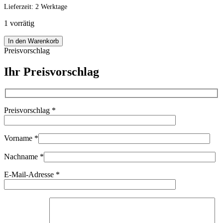
Lieferzeit:
2 Werktage
1 vorrätig
Leica
In den Warenkorb
Vario
Preisvorschlag
Elmar
R
Ihr Preisvorschlag
35-
70mm
f3.5
E60
Preisvorschlag
*
Objektiv
Lens
Leitz
97382
Vorname
*
Menge
Nachname
*
E-Mail-Adresse
*