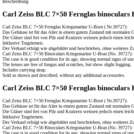
Beschreibung
Carl Zeiss BLC 7×50 Fernglas binoculars
Carl Zeiss BLC 7×50 Fernglas Kriegsmarine U-Boot ( Nr.39727):
Das Gehäuse ist für das Alter in einem gutem Zustand mit normalen 
Die Gläser sind frei von Pilz und Kratzern weissen jedoch einen leich
Inklusive Tragriemen.
Der Verkauf erfolgt wie abgebildet und beschrieben, ohne weiteres Z
Carl Zeiss BLC 7×50 Binoculars Kriegsmarine U-Boat (No. 39727):
The case is in good condition for its age, showing normal signs of use
The lenses are free of fungus and scratches, but show slight fogging.
Includes carrying strap.
Sold as shown and described, without any additional accessories.
Carl Zeiss BLC 7×50 Fernglas binoculars
Carl Zeiss BLC 7×50 Fernglas Kriegsmarine U-Boot ( Nr.39727):
Das Gehäuse ist für das Alter in einem gutem Zustand mit normalen 
Die Gläser sind frei von Pilz und Kratzern weissen jedoch einen leich
Inklusive Tragriemen.
Der Verkauf erfolgt wie abgebildet und beschrieben, ohne weiteres Z
Carl Zeiss BLC 7×50 Binoculars Kriegsmarine U-Boat (No. 39727):
The case is in good condition for its age, showing normal signs of use