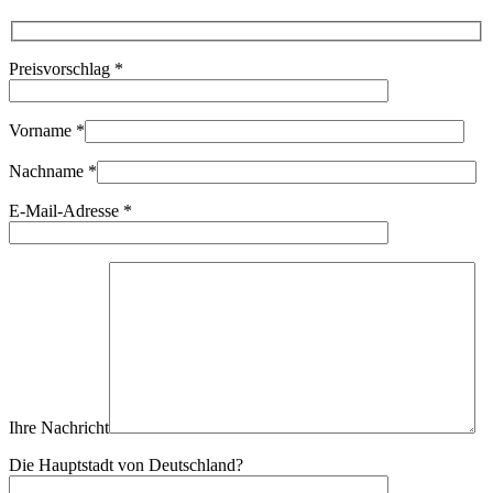
Fernglas
binoculars
98320
Preisvorschlag
*
Menge
Vorname
*
Nachname
*
E-Mail-Adresse
*
Ihre Nachricht
Die Hauptstadt von Deutschland?