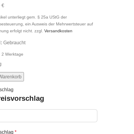
0
€
tikel unterliegt gem. § 25a UStG der
besteuerung, ein Ausweis der Mehrwertsteuer auf
ung erfolgt nicht.
zzgl.
Versandkosten
:
Gebraucht
:
2 Werktage
g
 Warenkorb
schlag
reisvorschlag
rschlag
*