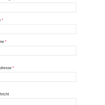
e
*
ame
*
Adresse
*
hricht