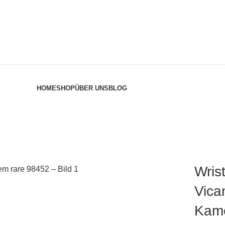
HOME
SHOP
ÜBER UNS
BLOG
Wris
Vica
Kame