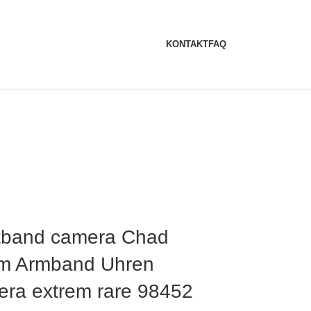
KONTAKT
FAQ
tband camera Chad
m Armband Uhren
ra extrem rare 98452