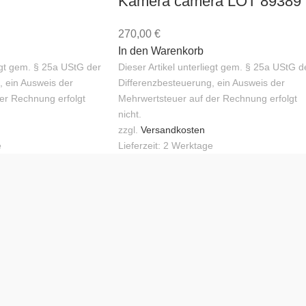
Kamera camera LOT 89389
270,00
€
In den Warenkorb
iegt gem. § 25a UStG der
Dieser Artikel unterliegt gem. § 25a UStG d
, ein Ausweis der
Differenzbesteuerung, ein Ausweis der
er Rechnung erfolgt
Mehrwertsteuer auf der Rechnung erfolgt
nicht.
zzgl.
Versandkosten
e
Lieferzeit:
2 Werktage