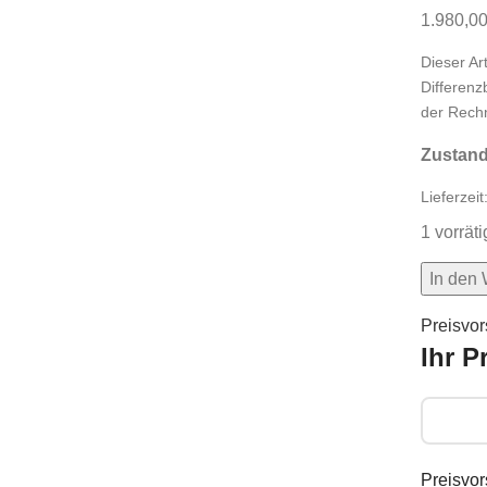
1.980,0
Dieser Ar
Differenz
der Rechn
Zustand
Lieferzeit
1 vorräti
In den
Preisvor
Ihr P
Preisvo