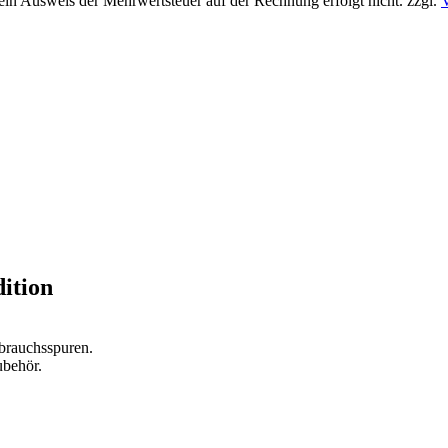
 ein Ausweis der Mehrwertsteuer auf der Rechnung erfolgt nicht.
zzgl.
ition
ebrauchsspuren.
ubehör.