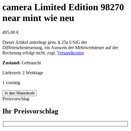
camera Limited Edition 98270
near mint wie neu
495,00
€
Dieser Artikel unterliegt gem. § 25a UStG der
Differenzbesteuerung, ein Ausweis der Mehrwertsteuer auf der
Rechnung erfolgt nicht.
zzgl.
Versandkosten
Zustand:
Gebraucht
Lieferzeit:
2 Werktage
1 vorrätig
Minox
In den Warenkorb
LX
Preisvorschlag
Platin
Kamera
Ihr Preisvorschlag
camera
Limited
Edition
98270