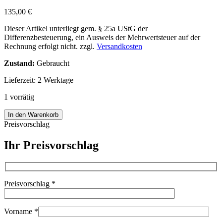
135,00
€
Dieser Artikel unterliegt gem. § 25a UStG der
Differenzbesteuerung, ein Ausweis der Mehrwertsteuer auf der
Rechnung erfolgt nicht.
zzgl.
Versandkosten
Zustand:
Gebraucht
Lieferzeit:
2 Werktage
1 vorrätig
Minolta
In den Warenkorb
MD
Preisvorschlag
MACRO
ROKKOR
Ihr Preisvorschlag
3,5
50
mm
88604
Preisvorschlag
*
Menge
Vorname
*