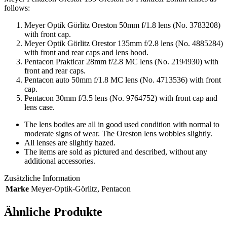
follows:
Meyer Optik Görlitz Oreston 50mm f/1.8 lens (No. 3783208)
with front cap.
Meyer Optik Görlitz Orestor 135mm f/2.8 lens (No. 4885284)
with front and rear caps and lens hood.
Pentacon Prakticar 28mm f/2.8 MC lens (No. 2194930) with
front and rear caps.
Pentacon auto 50mm f/1.8 MC lens (No. 4713536) with front
cap.
Pentacon 30mm f/3.5 lens (No. 9764752) with front cap and
lens case.
The lens bodies are all in good used condition with normal to
moderate signs of wear. The Oreston lens wobbles slightly.
All lenses are slightly hazed.
The items are sold as pictured and described, without any
additional accessories.
Zusätzliche Information
Marke
Meyer-Optik-Görlitz
,
Pentacon
Ähnliche Produkte