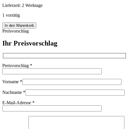
Lieferzeit:
2 Werktage
1 vorrätig
Meyer
In den Warenkorb
Pentacon
Preisvorschlag
Orestor
135
Ihr Preisvorschlag
Oreston
50
Prakticar
28mm
Preisvorschlag
*
Objektive
99030
SET
Menge
Vorname
*
Nachname
*
E-Mail-Adresse
*