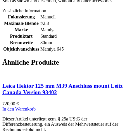
Sold as shown and described, without any other accessories.
Zusätzliche Information
Fokussierung
Manuell
Maximale Blende
f/2.8
Marke
Mamiya
Produktart
Standard
Brennweite
80mm
Objektivanschluss
Mamiya 645
Ähnliche Produkte
Leica Hektor 125 mm M39 Anschluss mount Leitz
Canada Version 93402
720,00
€
In den Warenkorb
Dieser Artikel unterliegt gem. § 25a UStG der
Differenzbesteuerung, ein Ausweis der Mehrwertsteuer auf der
Rechnung erfolgt nicht.