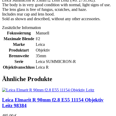
Leica Summicron R 35mm f2 Lens Leitz (No. 2731592):
The body is in very good condition with normal, light signs of use.
The lens glass is free of fungus, scratches, and haze.
Includes rear cap and lens hood.
Sold as shown and described, without any other accessories.
Zusätzliche Information
Fokussierung
Manuell
Maximale Blende
f/2
Marke
Leica
Produktart
Objektiv
Brennweite
35mm
Serie
Leica SUMMICRON-R
Objektivanschluss
Leica R
Ähnliche Produkte
Leica Elmarit R 90mm f2.8 E55 11154 Objektiv
Leitz 98384
495,00
€