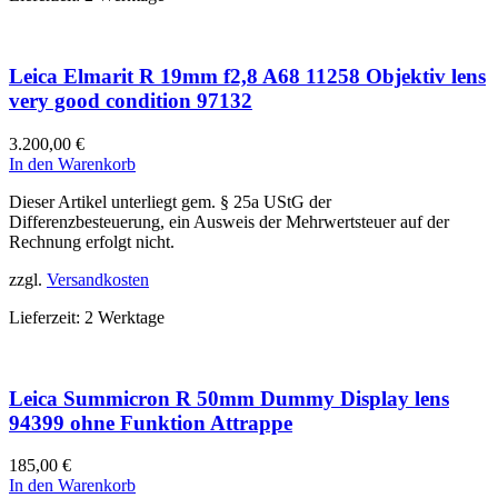
Leica Elmarit R 19mm f2,8 A68 11258 Objektiv lens
very good condition 97132
3.200,00
€
In den Warenkorb
Dieser Artikel unterliegt gem. § 25a UStG der
Differenzbesteuerung, ein Ausweis der Mehrwertsteuer auf der
Rechnung erfolgt nicht.
zzgl.
Versandkosten
Lieferzeit:
2 Werktage
Leica Summicron R 50mm Dummy Display lens
94399 ohne Funktion Attrappe
185,00
€
In den Warenkorb