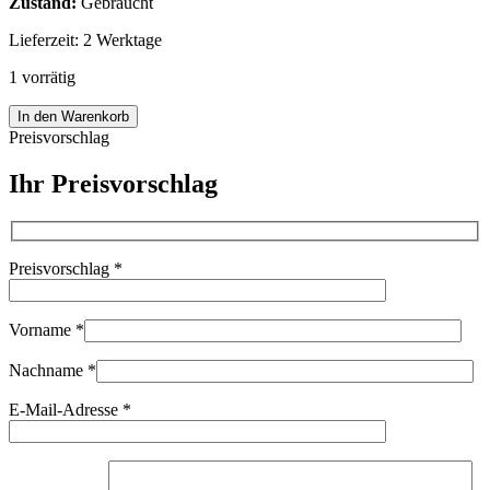
Zustand:
Gebraucht
Lieferzeit:
2 Werktage
1 vorrätig
Leica
In den Warenkorb
Summicron
Preisvorschlag
M
50mm
Ihr Preisvorschlag
f2
rigid
M39
LTM
Preisvorschlag
*
Objektiv
lens
Leitz
RARE
Vorname
*
97065
Menge
Nachname
*
E-Mail-Adresse
*