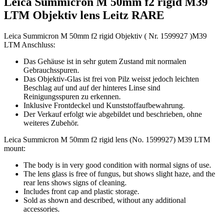
Leica Summicron M 50mm f2 rigid M39
LTM Objektiv lens Leitz RARE
Leica Summicron M 50mm f2 rigid Objektiv ( Nr. 1599927 )M39
LTM Anschluss:
Das Gehäuse ist in sehr gutem Zustand mit normalen
Gebrauchsspuren.
Das Objektiv-Glas ist frei von Pilz weisst jedoch leichten
Beschlag auf und auf der hinteres Linse sind
Reinigungsspuren zu erkennen.
Inklusive Frontdeckel und Kunststoffaufbewahrung.
Der Verkauf erfolgt wie abgebildet und beschrieben, ohne
weiteres Zubehör.
Leica Summicron M 50mm f2 rigid lens (No. 1599927) M39 LTM
mount:
The body is in very good condition with normal signs of use.
The lens glass is free of fungus, but shows slight haze, and the
rear lens shows signs of cleaning.
Includes front cap and plastic storage.
Sold as shown and described, without any additional
accessories.