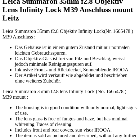
Leica Summaron 35mm f2.8 Objektiv
Lens Infinity Lock M39 Anschluss mount
Leitz
Leica Summaron 35mm f2.8 Objektiv Infinity Lock(Nr. 1665478 )
M39 Anschluss :
Das Gehäuse ist in einem gutem Zustand mit nur normalen
leichten Gebrauchsspuren.
Das Objektiv-Glas ist frei von Pilz und Beschlag, weisst
jedoch minimale Reinigungsspuren auf.
Inklusive Front.- und Rückdeckel, Sonnenblende IROOA.
Der Artikel wird verkauft wie abgebildet und beschrieben
ohne weiteres Zubehör.
Leica Summaron 35mm f2.8 lens Infinity Lock (No. 1665478 )
M39 mount :
The housing is in good condition with only normal, light signs
of use.
The lens glass is free of fungus and haze, but has minimal
whitening Traces of cleaning.
Includes front and rear covers, sun visor IROOA.
The item is sold as pictured and described, without any further