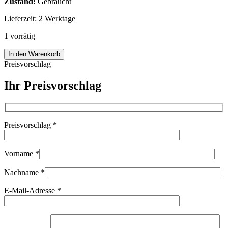
Zustand:
Gebraucht
Lieferzeit:
2 Werktage
1 vorrätig
Leica
In den Warenkorb
Summaron
Preisvorschlag
35mm
f2.8
Ihr Preisvorschlag
Objektiv
Infinity
Lock
M39
Preisvorschlag
*
Anschluss
Leitz
95098
Menge
Vorname
*
Nachname
*
E-Mail-Adresse
*