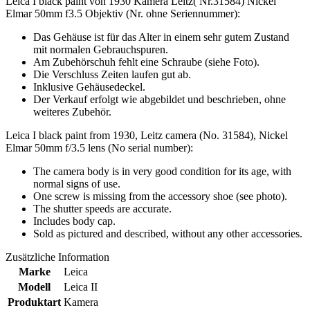
Leica I black paint von 1930 Kamera Leitz( Nr.31584) Nickel
Elmar 50mm f3.5 Objektiv (Nr. ohne Seriennummer):
Das Gehäuse ist für das Alter in einem sehr gutem Zustand
mit normalen Gebrauchspuren.
Am Zubehörschuh fehlt eine Schraube (siehe Foto).
Die Verschluss Zeiten laufen gut ab.
Inklusive Gehäusedeckel.
Der Verkauf erfolgt wie abgebildet und beschrieben, ohne
weiteres Zubehör.
Leica I black paint from 1930, Leitz camera (No. 31584), Nickel
Elmar 50mm f/3.5 lens (No serial number):
The camera body is in very good condition for its age, with
normal signs of use.
One screw is missing from the accessory shoe (see photo).
The shutter speeds are accurate.
Includes body cap.
Sold as pictured and described, without any other accessories.
Zusätzliche Information
Marke
Leica
Modell
Leica II
Produktart
Kamera