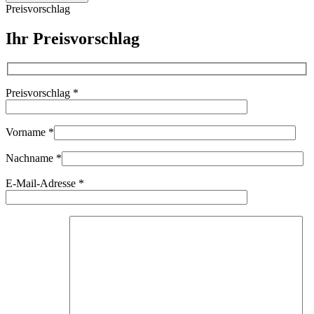
I
Preisvorschlag
black
Nickel
Ihr Preisvorschlag
Elmar
50mm
f3.5
Etrin
Preisvorschlag
*
case
96625
Menge
Vorname
*
Nachname
*
E-Mail-Adresse
*