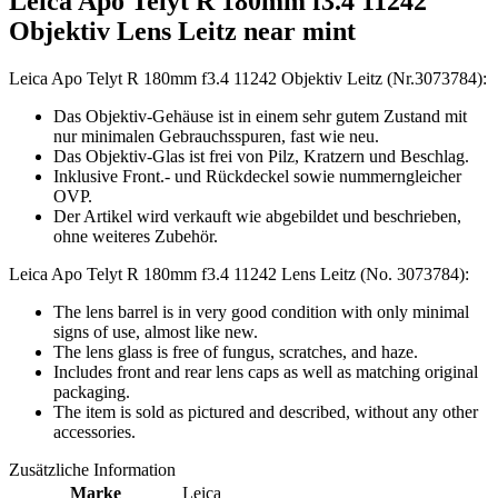
Leica Apo Telyt R 180mm f3.4 11242
Objektiv Lens Leitz near mint
Leica Apo Telyt R 180mm f3.4 11242 Objektiv Leitz (Nr.3073784):
Das Objektiv-Gehäuse ist in einem sehr gutem Zustand mit
nur minimalen Gebrauchsspuren, fast wie neu.
Das Objektiv-Glas ist frei von Pilz, Kratzern und Beschlag.
Inklusive Front.- und Rückdeckel sowie nummerngleicher
OVP.
Der Artikel wird verkauft wie abgebildet und beschrieben,
ohne weiteres Zubehör.
Leica Apo Telyt R 180mm f3.4 11242 Lens Leitz (No. 3073784):
The lens barrel is in very good condition with only minimal
signs of use, almost like new.
The lens glass is free of fungus, scratches, and haze.
Includes front and rear lens caps as well as matching original
packaging.
The item is sold as pictured and described, without any other
accessories.
Zusätzliche Information
Marke
Leica