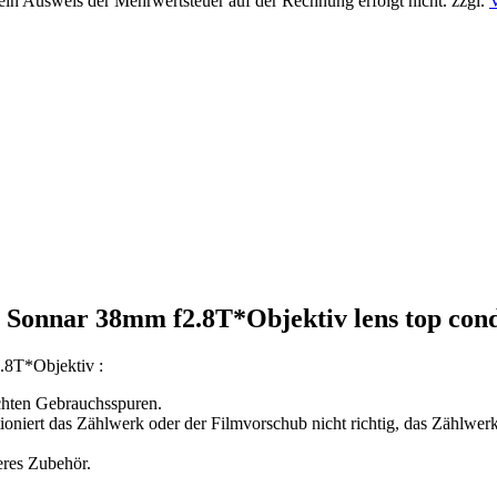
 ein Ausweis der Mehrwertsteuer auf der Rechnung erfolgt nicht.
zzgl.
Sonnar 38mm f2.8T*Objektiv lens top cond
.8T*Objektiv :
chten Gebrauchsspuren.
oniert das Zählwerk oder der Filmvorschub nicht richtig, das Zählwerk
eres Zubehör.