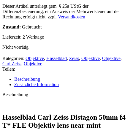
Dieser Artikel unterliegt gem. § 25a UStG der
Differenzbesteuerung, ein Ausweis der Mehrwertsteuer auf der
Rechnung erfolgt nicht.
zzgl.
Versandkosten
Zustand:
Gebraucht
Lieferzeit:
2 Werktage
Nicht vorrätig
Kategorien:
Objektive
,
Hasselblad
,
Zeiss
,
Objektive
,
Objektive
,
Carl Zeiss
,
Objektive
Teilen:
Beschreibung
Zusätzliche Information
Beschreibung
Hasselblad Carl Zeiss Distagon 50mm f4
T* FLE Objektiv lens near mint