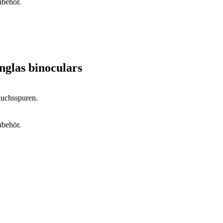
ubehör.
glas binoculars
auchsspuren.
ubehör.