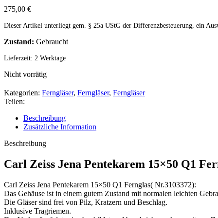
275,00
€
Dieser Artikel unterliegt gem. § 25a UStG der Differenzbesteuerung, ein Aus
Zustand:
Gebraucht
Lieferzeit:
2 Werktage
Nicht vorrätig
Kategorien:
Ferngläser
,
Ferngläser
,
Ferngläser
Teilen:
Beschreibung
Zusätzliche Information
Beschreibung
Carl Zeiss Jena Pentekarem 15×50 Q1 Fern
Carl Zeiss Jena Pentekarem 15×50 Q1 Fernglas( Nr.3103372):
Das Gehäuse ist in einem gutem Zustand mit normalen leichten Gebr
Die Gläser sind frei von Pilz, Kratzern und Beschlag.
Inklusive Tragriemen.