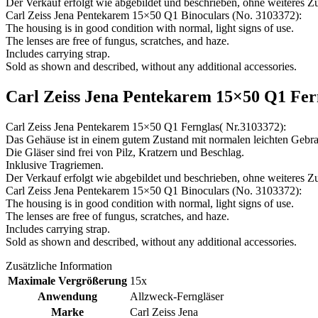
Der Verkauf erfolgt wie abgebildet und beschrieben, ohne weiteres Z
Carl Zeiss Jena Pentekarem 15×50 Q1 Binoculars (No. 3103372):
The housing is in good condition with normal, light signs of use.
The lenses are free of fungus, scratches, and haze.
Includes carrying strap.
Sold as shown and described, without any additional accessories.
Carl Zeiss Jena Pentekarem 15×50 Q1 Fern
Carl Zeiss Jena Pentekarem 15×50 Q1 Fernglas( Nr.3103372):
Das Gehäuse ist in einem gutem Zustand mit normalen leichten Gebr
Die Gläser sind frei von Pilz, Kratzern und Beschlag.
Inklusive Tragriemen.
Der Verkauf erfolgt wie abgebildet und beschrieben, ohne weiteres Z
Carl Zeiss Jena Pentekarem 15×50 Q1 Binoculars (No. 3103372):
The housing is in good condition with normal, light signs of use.
The lenses are free of fungus, scratches, and haze.
Includes carrying strap.
Sold as shown and described, without any additional accessories.
Zusätzliche Information
Maximale Vergrößerung
15x
Anwendung
Allzweck-Ferngläser
Marke
Carl Zeiss Jena