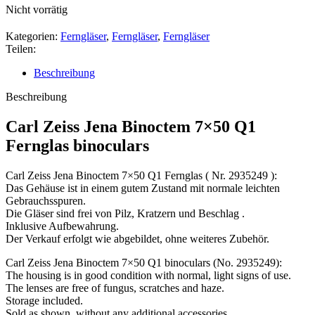
Nicht vorrätig
Kategorien:
Ferngläser
,
Ferngläser
,
Ferngläser
Teilen:
Beschreibung
Beschreibung
Carl Zeiss Jena Binoctem 7×50 Q1
Fernglas binoculars
Carl Zeiss Jena Binoctem 7×50 Q1 Fernglas ( Nr. 2935249 ):
Das Gehäuse ist in einem gutem Zustand mit normale leichten
Gebrauchsspuren.
Die Gläser sind frei von Pilz, Kratzern und Beschlag .
Inklusive Aufbewahrung.
Der Verkauf erfolgt wie abgebildet, ohne weiteres Zubehör.
Carl Zeiss Jena Binoctem 7×50 Q1 binoculars (No. 2935249):
The housing is in good condition with normal, light signs of use.
The lenses are free of fungus, scratches and haze.
Storage included.
Sold as shown, without any additional accessories.