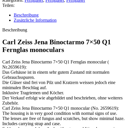
Kategorien:
Ferngläser
,
Ferngläser
,
Ferngläser
Teilen:
Beschreibung
Zusätzliche Information
Beschreibung
Carl Zeiss Jena Binoctarmo 7×50 Q1
Fernglas monoculars
Carl Zeiss Jena Binoctarmo 7×50 Q1 Fernglas monocular (
Nr.2659619):
Das Gehäuse ist in einem sehr gutem Zustand mit normalen
Gebrauchsspuren.
Die Gläser sind frei von Pilz und Kratzern weissen jedoch eine
minimalen Beschlag auf.
Inklusive Tragriemen und Köcher.
Der Verkauf erfolgt wie abgebildet und beschrieben, ohne weiteres
Zubehör.
Carl Zeiss Jena Binoctarmo 7×50 Q1 monocular (No. 2659619):
The housing is in very good condition with normal signs of use.
The lenses are free of fungus and scratches, but show minimal haze.
Includes carrying strap and case.