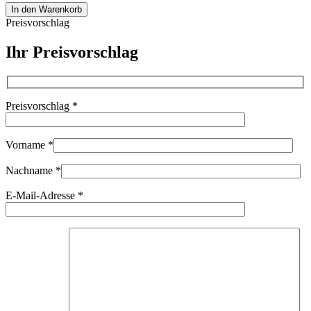
Carl
In den Warenkorb
Zeiss
Preisvorschlag
Deltrintem
8x30
Ihr Preisvorschlag
Q1
Fernglas
binoculars
98468
Preisvorschlag
*
Menge
Vorname
*
Nachname
*
E-Mail-Adresse
*