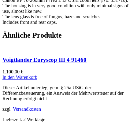
Canon EF 70-200mm f4 red L IS USM zoom lens (No. 331710):
The housing is in very good condition with only minimal signs of
use, almost like new.
The lens glass is free of fungus, haze and scratches.
Includes front and rear caps.
Ähnliche Produkte
Voigtländer Euryscop III 4 91460
1.100,00
€
In den Warenkorb
Dieser Artikel unterliegt gem. § 25a UStG der
Differenzbesteuerung, ein Ausweis der Mehrwertsteuer auf der
Rechnung erfolgt nicht.
zzgl.
Versandkosten
Lieferzeit:
2 Werktage