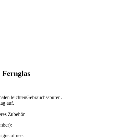
 Fernglas
malen leichtenGebrauchsspuren.
lag auf.
eres Zubehör.
mber):
signs of use.