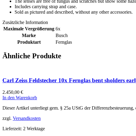
The lenses are free of fungus and scratches but show some haze
Includes carrying strap and case.
Sold as pictured and described, without any other accessories.
Zusätzliche Information
Maximale Vergrößerung
6x
Marke
Busch
Produktart
Fernglas
Ähnliche Produkte
Carl Zeiss Feldstecher 10x Fernglas bent sholders 
2.450,00
€
In den Warenkorb
Dieser Artikel unterliegt gem. § 25a UStG der Differenzbesteuerung,
zzgl.
Versandkosten
Lieferzeit:
2 Werktage