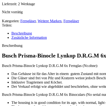
Lieferzeit:
2 Werktage
Nicht vorrätig
Kategorien:
Ferngläser
,
Weitere Marken
,
Ferngläser
Teilen:
Beschreibung
Zusätzliche Information
Beschreibung
Busch Prisma-Binocle Lynkop D.R.G.M 6x
Busch Prisma-Binocle Lynkop D.R.G.M 6x Fernglas (Nr.ohne):
Das Gehäuse ist für das Alter in einem gutem Zustand mit nor
Die Gläser sind frei von Pilz und Kratzern weisst jedoch Besch
Inklusive Tragriemen und Köcher.
Der Verkauf erfolgt wie abgebildet und beschrieben, ohne weit
Busch Prisma-Binocle Lynkop D.R.G.M 6x Binoculars (No serial nu
The housing is in good condition for its age, with normal, light 