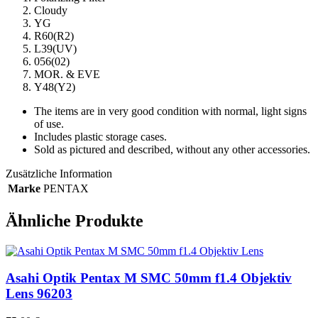
Cloudy
YG
R60(R2)
L39(UV)
056(02)
MOR. & EVE
Y48(Y2)
The items are in very good condition with normal, light signs
of use.
Includes plastic storage cases.
Sold as pictured and described, without any other accessories.
Zusätzliche Information
Marke
PENTAX
Ähnliche Produkte
Asahi Optik Pentax M SMC 50mm f1.4 Objektiv
Lens 96203